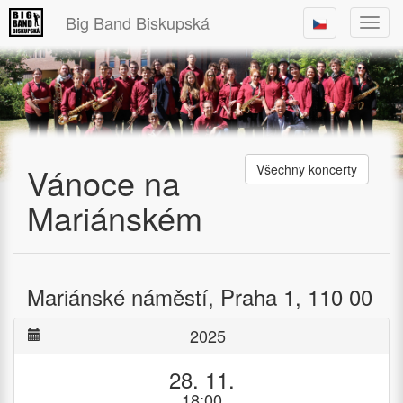
Big Band Biskupská
Zobra
menu
Vánoce na
Všechny koncerty
Mariánském
Mariánské náměstí, Praha 1, 110 00
2025
28. 11.
18:00