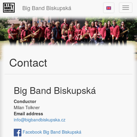
Big Band Biskupská
Show
menu
Contact
Big Band Biskupská
Conductor
Milan Tolkner
Email address
info@bigbandbiskupska.cz
Facebook Big Band Biskupská